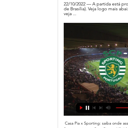
22/10/2022 — A partida está pr
de Brasília). Veja logo mais ab
veja ...
Casa Pia x Sporting: saiba onde assistir ao confronto do 08/04/2023 — Neste domingo, o Sporting visita o Casa Pia, às 14h (de Brasília), pela 27ª rodada do Campeonato Português. Veja onde assistir ao confronto.

Está planejando uma viagem para Eslovénia? Veja as melhores ofertas de 55 hotéis em Postojna. 704 avaliações dos hóspedes irão lhe ajudar a encontrar a sua estadia perfeita. Beneficie-se do nosso processo de reserva fácil e seguro e sem nenhuma política de taxas extras!

Acompanhe com exclusividade, na PonTV e no Facebook, a transmissão de Ponte Preta e Bragantino pela Rádio 1900, válida pelo Campeonato Brasileiro da Série B! Ao vivo também, estamos nas FMs 96,5 e 98,3 para todo o Brasil, através do seu rádio ou do aplicativo TuneIn para Android e iOS. Narração: Carlos Corsato. Comentários.

O Sporting voltou a não ganhar e, pior, voltou a dar sinais de ser uma equipa completamente sem rumo. Frente a um Marítimo que apostou tudo em jogar no erro, os Leões, sem jogo colectivo, estiveram sempre dependentes da inspiração individual e deixaram dois pontos na Madeira, dando um passo em falso no arranque do campeonato

Guia TV ... tv - Veja os melhores canais. ANTEVISÃO SPORTING CP X CASA PIA AC. LIGA PORTUGAL BETCLIC. 19:30 - 20:05.

– Título de eleitor, para estudantes maiores de 18 anos e comprovante de quitação da última eleição (somente apresentação, sem necessidade de anotação no Sistema Educacional). – Certificado de Reservista para estudantes do sexo masculino entre 18 e 45 anos (somente apresentação, sem necessidade de anotação no Sistema Educacional).

Esportes Com desfalques, Kleina faz mistério na Ponte Preta antes de encarar o Bragantino Apesar dos seis pontos de desvantagem em relação ao Coritiba, primeiro integrante do G4 (a zona de acesso à elite nacional), Kleina citou a força da equipe no Moisés Lucarelli, palco de quatro dos próximos seis jogos, para tentar nova.

Estou em Ljubjana, capital da Eslovénia. Depois de ter passado a passagem de ano 2006/2007 na Croácia, parto então, de camioneta, em direcção à minha Lisboa, percorrendo várias cidades até lá. Atravesso a fronteira, e paro, em pleno Inverno, em Ljubjana, dia 1 de Janeiro 2007!!! Já é de noite.

São Raimundo não depende apenas de seu desempenho para terminar. Raimundo, mas a classificação para a segunda fase é uma realidade. Segundo colocado com dez pontos, um a menos que o Moto Club-MA, o Pantera pode até. fundada em 1923. A data da transmissão inaugural da Rádio Clube foi 22 de abril de 1928. Contato: timaocampeao@.

Moreirense e Casa Pia ao vivo Veja onde assistir Rui Borges 07/01/2024 — há 2 dias — Assine e veja ao vivo. Champions League · NBA · Splash · Carnaval · BBB · A Moreirense x Casa Pia - 17h15 (de Brasília).

Bragança, tenho ordenado que de três em três léguas, mais ou menos, conforme as condições locaes o aconselharem, vão sendo estabelecidos novos núcleos de Bragança, para caminhar de lá em direção à Capital, formando também novos núcleos, todos na direção tomada pelo engenheiro Joaquim Gomes de Oliveira para a estrada de ferro.

Bilhetes Liga Portugal - Continente Feed Veja o calendário das competições da Liga e vá apoiar o seu clube com 50% de Casa Pia AC. FC Arouca. Casa Pia AC. Arouca | Estádio Municipal de Arouca. Gil ...

Alan Ruiz Andebol André Geraldes Antevisão Arouca Ary Papel Belenenses Benfica Boavista Braga Coates Comunicação Social Daniel Podence Equipa B Estoril Feirense Fenerbahçe Formação Francisco Geraldes Futebol Feminino Futsal Gazprom Ugra Gelson Dala Gelson Martins Gif Guima Hóquei de Patins Inter Movistar Joana Marchão João de Deus.

Bairros de abrangência: Rio Comprido, Estácio, Cidade Nova e Catumbi CRAS PROFESSORA ISMÊNIA DE LIMA MARTINS Rua da Alfândega, nº 114, Centro Tel: 2224-8067. Anil, Barra da Tijuca, Camorim, Cidade de Deus, Curicica, Freguesia, Jacarepaguá, Gardênia Azul, Grumari,

Mais de 6 lotes/terrenos à venda na Rua XV de Novembro, Centro, Mairiporã - SP? No V