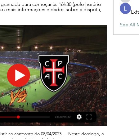
maja.top
ogramada para começar às 16h30 (pelo horário 
aixo mais informações e dados sobre a disputa, 
Lxf
See All 
iva Real você encontra muitas ofertas de venda de lotes/terrenos na Rua XV de Novembro.

Casa Pia x Sporting: Onde assistir ao vivo e online 18/08/2023 — Nesta sexta-feira (18) Casa Pia x Sporting entram em campo e se enfrentam em jogo válido pela rodada 2 do Campeonato Português 2023-2024.

Casa Pia x Sporting ao vivo: veja onde assistir o 18/08/2023 — Casa Pia e Sporting entram em campo pelo Campeonato Português, às 16h15 (de Brasília), nesta sexta-feira (18 de agosto).

Compre Esperanca para Viver, de Ellen G White, no maior acervo de livros do Brasil. As mais variadas edições, novas, seminovas e usadas pelo melhor preço.

Cadastre-se! É rapidinho, não dura nem um minuto e você já garante todos estes benefícios na sua primeira compra! Aproveitamos para informar que, a partir de 3 de junho de 2019, os descontos no Cartão Hortifruti serão descontinuados e a função de parcelamento será válida apenas para compras acima de R$250,00.

[transmissão] camarões guiné bissau em directo online tv ao vivo gratis live 2017 Selecionador,+,,da,+,,Guiné-Bissau,+,,preocupado,+,,com,+,,poderio,+,,físico.

ASSISTIR CASA PIA X SPORTING AO VIVO 18/08/2023 — ASSISTIR CASA PIA X SPORTING AO VIVO ONLINE GRÁTIS COM IMAGEM HOJE, SEXTA-FEIRA, 18/08: Onde assistir CASA PIA X SPORTING? Vai passar na SPORTV, ...

Seul, 22 mai (EFE).- A França confirmou nesta segunda-feira a condição de favorito no Campeonato Mundial sub-20, que está sendo disputado na Coreia do Sul, e bateu Honduras por 3 a 0, largando na frente do grupo E, em dia bom também para Senegal, que assumiu a ponta isolada do F.

Quartos em moradia habitada em VNGaia metro linha amarela. Arrendo Quartos Vila Nova de Gaia. Moradia com jardim, a 600m da estação de metro (linha

A equipa B também pisa os relvados esta tarde, num encontro que marca o regresso à competição dos Dragões de Rui Barros. Na receção ao Vilafranquense (15h, Porto Canal e FC Porto TV), a contar para a sétima jornada da LigaPro, o médio Vítor Ferreira promete uma equipa forte e determinada a dar início a uma boa série de vitórias.

A Nissan confirmou hoje (9), que trará a segunda geração do Leaf ao Brasil. Na América Latina, a Argentina será o primeiro país a receber o elétrico. Os demais serão Chile, Colômbia, Costa Rica, Equador, Porto Rico e Uruguai. Sem utilizar uma gota de gasolina ou etanol, ele funciona 100%

Compartilhe!597 O confronto entre Sport e Afogados, na Ilha do Retiro, é 15º jogo do Campeonato Pernambucano de 2019 com transmissão via streaming, através da FPF. No caso, entrou na programação do perfil oficial da federação no site MyCujoo, o responsável pela exibição. Abaixo, o link da partida no Recife, com cobertura ao vivo a.

Foram recolhidos 245,7 toneladas de resíduos recicláveis durante o Rock in Rio 2019, além disso, foram geradas 128,3 toneladas de lixo orgânico. A ação foi realizada pela Companhia Municipal de Limpeza Urbana (Comlurb). A programação do Rock in Rio contou com cerca de 250 shows distribuídos ao longo dos dias 27, 28 e 29 de …

Mingo Makes It Potte Group 18/01/2024 — FC Vizela x Sporting CP ao vivo Veja onde assistir Vizela x há 4 Casa Pia Atlético Clube. Clube desportivo. C.D. Cova da Piedade Futsal ...

Também estou concluindo um livro com Marcelo Grondin, meu marido, sobre “o genocídio dos povos originários do continente das Américas”, e estou acompanhando, a distância, a reedição, em espanhol, de Si me permiten hablar (“Se me deixam falar”) [2], que está sendo feita na Bolívia 40 anos depois da publicação original

Futebol no Brasil: Equipes, Estádios, Jogadores, Técnicos, Competições, Resultados, Estatísticas, Ranking, Confrontos, Jogos, Rodada, Fase, Campeonato

Início Tags Assistir Ponte Preta x São Bernardo ao vivo. Tag: Assistir Ponte Preta x São Bernardo ao vivo. Ponte Preta x São Bernardo: Assistir AO VIVO.

Assistir Sporting x Casa Pia Ao Vivo - 29/01/2024 dentro de 5 horas — A partida entre Sporting x Casa Pia acontece neste dia 29/01/2024, às 17h45 (pelo horário de Brasília). Abaixo você poderá conferir todas as ...

Vasco da Gama 0, Cruzeiro 3. Robinho (Cruzeiro) finalização com o pé direito do meio da área no lado direito do gol. Assistência de Lucas Silva. 86' Cartão amarelo. 25 - Andrés Ríos. Andrés Ríos (Vasco da Gama) recebe cartão amarelo por uma entrada perigosa. 84' Substitution - In.

Aos amigos da vida, especialmente Jaciara Oliveira,. ANEXO 1-Parecer do Comitê de Ética em Pesquisa do Hospital Universitário Edgard Santos. Os dois lobos são conectados por um istmo que apresenta, por vezes, um pequeno lobo suplementar chamado lobo piramidal.

A correo dessa situao s foi possvel aps a abertura da Frente Leste, que compreendia os distritos de Lunda, Moxico e Cuando Cubango, os dois ltimos tambm conhecidos como "terras do fim do mundo". Com este movimento, Agostinho Neto no almejava apenas o avano militar, mas sim despertar aquela fatia da sociedade para a luta de libertao.

CBN Rio. 50 mil curtidas. Página oficial do programa CBN Rio com apresentação de Bianca Santos. De segunda a sábado, das 10h às 12h. Ouça em 92,5 FM, em...

América-MG x Coritiba ao vivo online: veja como ver o jogo da Série B do Brasileirão Onde assistir América Mineiro x Coritiba ao vivo nesta segunda e prováveis escalações para a partida da Série B do Campeonato Brasileiro.

É hoje, hoje matamos a fome de bola e de Belenenses, com apetite aguçado pelas boas indicações dadas pela preparação feita até agora. Faço assim um apelo de última hora, para que a família azul acorra em peso ao Restelo para que entremos todos com o pé direito na época 2005/06.

Últimas noticias de Vitória Setúbal vs Rio Ave. Mantente informado con las últimas noticias, videos y fotos de Vitória Setúbal vs Rio Ave que te brinda Univision | TUDN

A Praça do Mar, em Quarteira, acolheu na noite de ontem, 15 de julho, um concerto com o artista olhanense Denzel Amaral e os seus músicos. Com uma voz vibrante e poderosa, […] Câmara Municipal de Loulé promove workshop “Varandas Floridas” em Quarteira | 27 de julho

No acordo