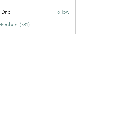
ic3
t Dnd
Follow
Members (381)