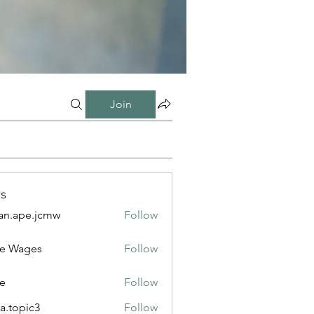
Join
s
n.ape.jcmw
Follow
e.jcmw
e Wages
Follow
e
Follow
a.topic3
Follow