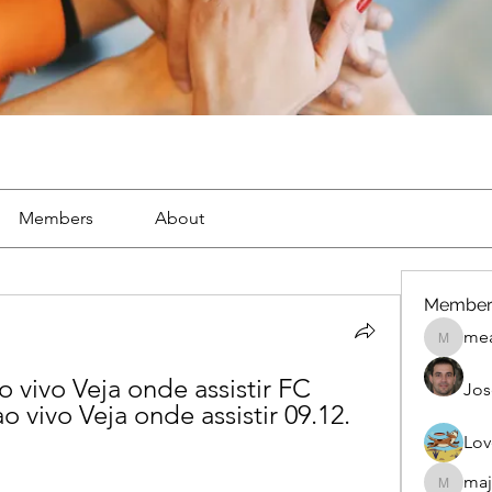
Members
About
Member
mea
mean.ap
 vivo Veja onde assistir FC 
Jos
 vivo Veja onde assistir 09.12. 
Lov
maj