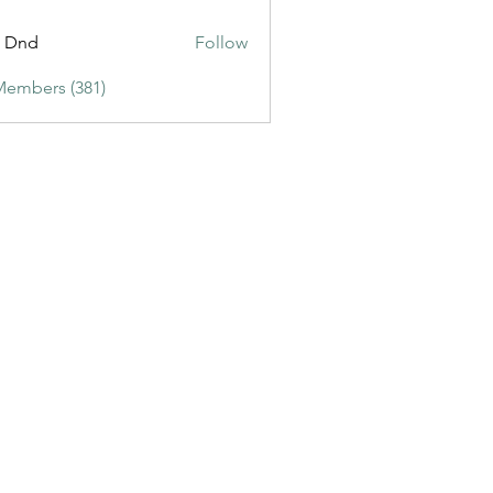
ic3
t Dnd
Follow
Members (381)