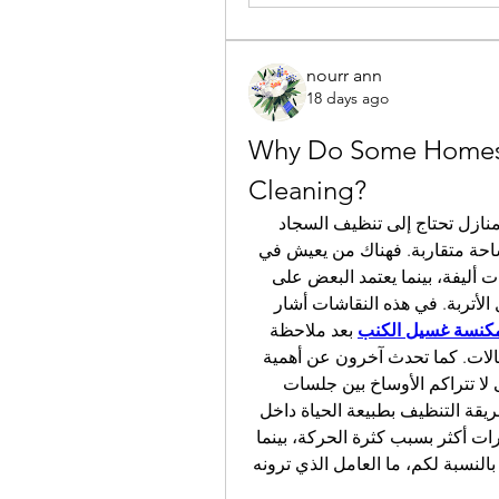
nourr ann
18 days ago
Why Do Some Homes 
Cleaning?
أثناء متابعتي لتجارب المستخدمين، لاحظت أن بعض المنازل تحتاج إلى تنظيف السجاد 
والمفروشات بوتيرة أكبر من غيرها، حتى لو كانت المساحة متقاربة. فهناك من يعيش في 
مناطق يكثر فيها الغبار، وآخرون لديهم أطفال أو حيوانات أليفة، بينما يعتمد البعض على 
فتح النوافذ معظم ساعات اليوم، وهو ما يزيد من دخول الأتربة. في هذه النقاشات أشار 
كنسة غسيل الكنب
 بعد ملاحظة 
أن التنظيف السطحي وحده لا يكون كافيًا في بعض الحالات. كما تحدث آخرون عن أهمية 
 للاستخدام اليومي، حتى لا تتراكم الأوساخ بين جلسات 
التنظيف العميق. اللافت أن معظم الآراء كانت تربط طريقة التنظيف بطبيعة الحياة داخل 
المنزل، وليس بحجم المنزل فقط، فهناك من ينظف مرات أكثر بسبب كثرة الحركة، بينما 
يكتفي آخرون بروتين أسبوعي ثابت يناسب احتياجاتهم. بالنسبة لكم، ما العامل الذي ترونه 