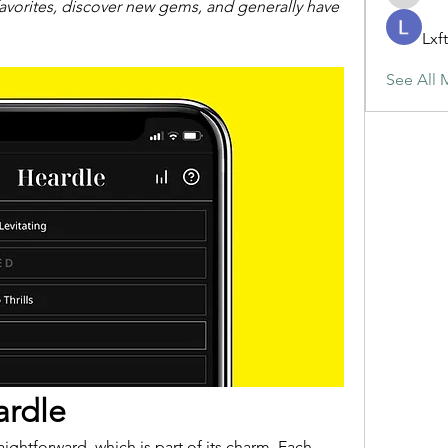
maja.top
favorites, discover new gems, and generally have 
Lxf
See All 
ardle
aightforward, which is part of its charm. Each 