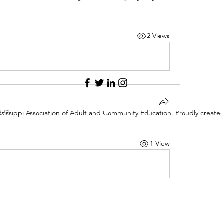
2 Views
oup.
sissippi Association of Adult and Community Education. Proudly creat
1 View