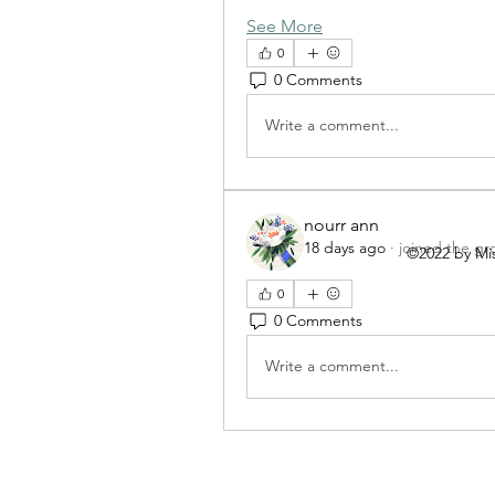
See More
0
0 Comments
Write a comment...
nourr ann
18 days ago
·
joined the gr
©2022 by Mis
0
0 Comments
Write a comment...