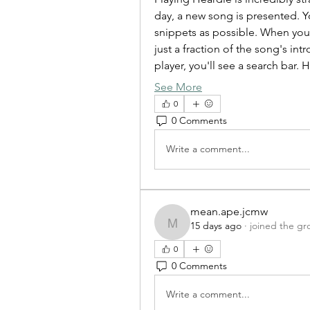
day, a new song is presented. Yo
snippets as possible. When you fi
just a fraction of the song's int
player, you'll see a search bar.
See More
0
0 Comments
Write a comment...
mean.ape.jcmw
15 days ago
·
joined the gr
mean.ape.jcmw
0
0 Comments
Write a comment...