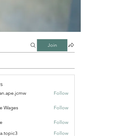
Join
s
n.ape.jcmw
Follow
e.jcmw
e Wages
Follow
e
Follow
a.topic3
Follow