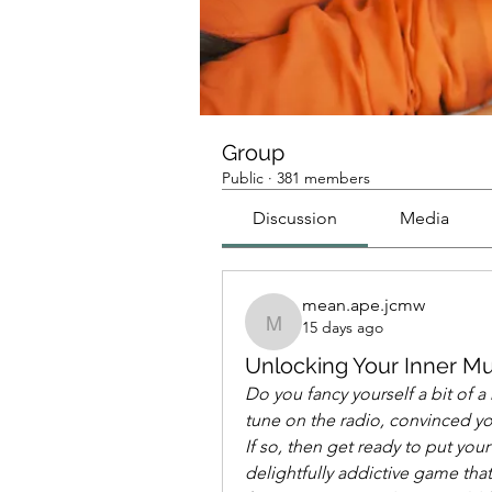
Group
Public
·
381 members
Discussion
Media
mean.ape.jcmw
15 days ago
mean.ape.jcmw
Unlocking Your Inner Mu
Do you fancy yourself a bit of 
tune on the radio, convinced you 
If so, then get ready to put your 
delightfully addictive game that'