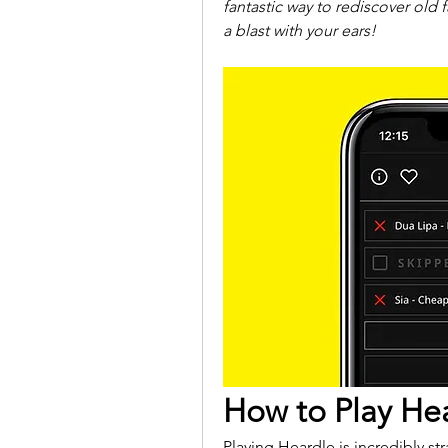
fantastic way to rediscover old 
a blast with your ears!
How to Play He
Playing Heardle is incredibly str