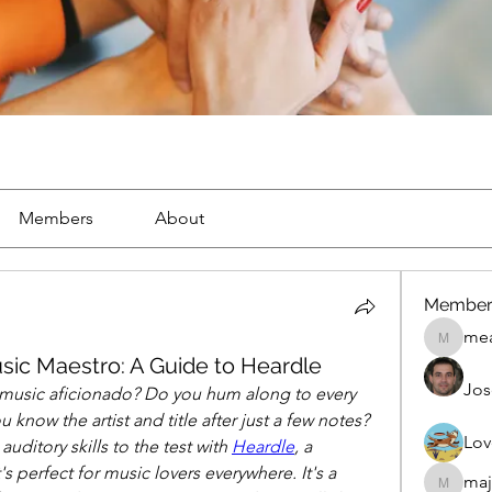
Members
About
Member
mea
mean.ap
sic Maestro: A Guide to Heardle
Jos
a music aficionado? Do you hum along to every 
know the artist and title after just a few notes? 
Lov
auditory skills to the test with 
Heardle
, a 
s perfect for music lovers everywhere. It's a 
maj