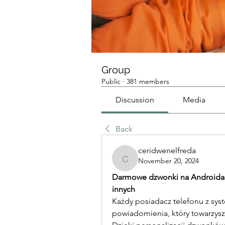
Group
Public
·
381 members
Discussion
Media
Back
ceridwenelfreda
November 20, 2024
ceridwenelfreda
Darmowe dzwonki na Androida –
innych
Każdy posiadacz telefonu z sys
powiadomienia, który towarzys