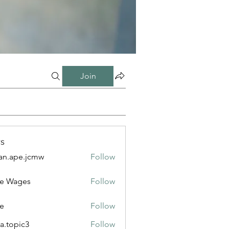
Join
s
n.ape.jcmw
Follow
e.jcmw
e Wages
Follow
e
Follow
a.topic3
Follow