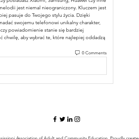
 czy posiadasz Xiaomi, Samsung, Huawei czy inne 
elodii jest niemal nieograniczony. Kluczem jest 
piej pasuje do Twojego stylu życia. Dzięki 
ać swojemu telefonowi unikalny charakter, 
czy powiadomienie stanie się bardziej 
 chwilę, aby wybrać te, które najlepiej oddadzą 
0 Comments
sissippi Association of Adult and Community Education. Proudly creat