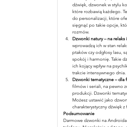
dźwięk, dzwonek w stylu k
które rozbawią każdego. Te
do personalizacji, które o
sięgnąć po takie opcje, k
rozmów.
Dzwonki natury – na relaks 
wprowadzą ich w stan relaks
ptaków czy odgłosy lasu, są
spokój i harmonię. Takie dz
ich kojący wpływ na psych
trakcie intensywnego dnia.
Dzwonki tematyczne – dla f
filmów i seriali, na pewno 
produkcji. Dzwonki tematyc
Możesz ustawić jako dzwone
charakterystyczny dźwięk z f
Podsumowanie
Darmowe dzwonki na Androida t