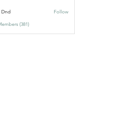
ic3
t Dnd
Follow
Members (381)