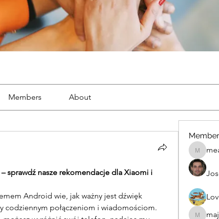
Members
About
Member
mea
mean.ap
 sprawdź nasze rekomendacje dla Xiaomi i 
Jos
temem Android wie, jak ważny jest dźwięk 
Lov
zy codziennym połączeniom i wiadomościom. 
maj