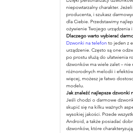
Dzięki personalizacji dzwonków
niepowtarzalny charakter. Jeżel
producenta, i szukasz darmowych
dla Ciebie. Przedstawimy najle
ożywienie Twojego urządzenia 
Dlaczego warto wybierać darm
Dzwonki na telefon
 to jeden z
urządzenie. Często są one odzw
po prostu służą do ułatwienia 
dzwonków ma wiele zalet – nie m
różnorodnych melodii i efektów
więcej, możesz je łatwo dostos
modelu.
Jak znaleźć najlepsze dzwonki 
Jeśli chodzi o darmowe dzwonki
skupić się na kilku ważnych asp
wysokiej jakości. Przede wszys
Android, a także posiadać dobr
dzwonków, które charakteryzują 