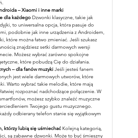
ń.
roida – Xiaomi i inne marki
ne dla każdego
 Dzwonki klasyczne, takie jak 
jki, to uniwersalna opcja, która pasuje do 
aomi, podobnie jak inne urządzenia z Androidem, 
 które można łatwo zmieniać. Jeśli szukasz 
ością znajdziesz setki darmowych wersji 
rnecie. Możesz wybrać zarówno spokojne 
rgetyczne, które pobudzą Cię do działania.
znych – dla fanów muzyki
 Jeśli jesteś fanem 
pnych jest wiele darmowych utworów, które 
i. Warto wybrać takie melodie, które mają 
y łatwiej rozpoznać nadchodzące połączenie. W 
 smartfonów, możesz szybko znaleźć muzyczne 
erciedleniem Twojego gustu muzycznego. 
i każdy odbierany telefon stanie się wyjątkowym 
, którzy lubią się uśmiechać
 Kolejną kategorią, 
ści, są zabawne dzwonki. Może to być śmieszny 