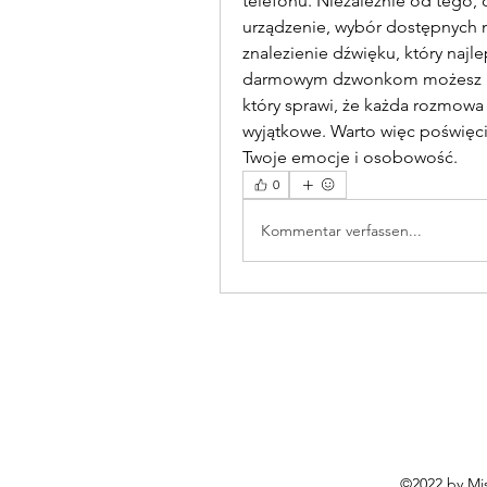
telefonu. Niezależnie od tego,
urządzenie, wybór dostępnych m
znalezienie dźwięku, który najle
darmowym dzwonkom możesz nad
który sprawi, że każda rozmowa 
wyjątkowe. Warto więc poświęcić
Twoje emocje i osobowość.
0
Kommentar verfassen...
©2022 by Mis