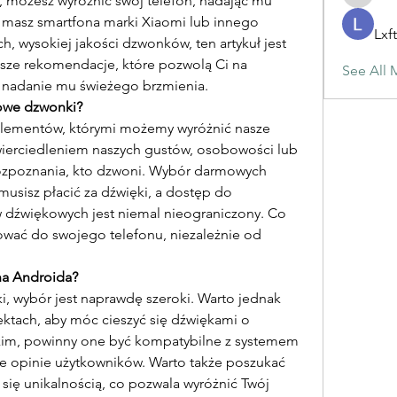
, możesz wyróżnić swój telefon, nadając mu 
maja.top
i masz smartfona marki Xiaomi lub innego 
Lxf
, wysokiej jakości dzwonków, ten artykuł jest 
psze rekomendacje, które pozwolą Ci na 
See All 
i nadanie mu świeżego brzmienia.
owe dzwonki?
 elementów, którymi możemy wyróżnić nasze 
ierciedleniem naszych gustów, osobowości lub 
rozpoznania, kto dzwoni. Wybór darmowych 
usisz płacić za dźwięki, a dostęp do 
 dźwiękowych jest niemal nieograniczony. Co 
ować do swojego telefonu, niezależnie od 
na Androida?
, wybór jest naprawdę szeroki. Warto jednak 
ektach, aby móc cieszyć się dźwiękami o 
tkim, powinny one być kompatybilne z systemem 
e opinie użytkowników. Warto także poszukać 
się unikalnością, co pozwala wyróżnić Twój 