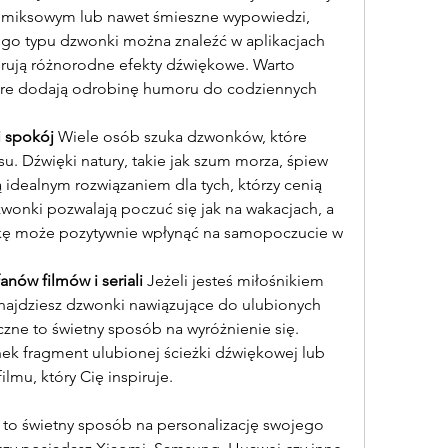
omiksowym lub nawet śmieszne wypowiedzi, 
go typu dzwonki można znaleźć w aplikacjach 
ferują różnorodne efekty dźwiękowe. Warto 
tóre dodają odrobinę humoru do codziennych 
i spokój
 Wiele osób szuka dzwonków, które 
u. Dźwięki natury, takie jak szum morza, śpiew 
 idealnym rozwiązaniem dla tych, którzy cenią 
wonki pozwalają poczuć się jak na wakacjach, a 
ikę może pozytywnie wpłynąć na samopoczucie w 
anów filmów i seriali
 Jeżeli jesteś miłośnikiem 
znajdziesz dzwonki nawiązujące do ulubionych 
zne to świetny sposób na wyróżnienie się. 
k fragment ulubionej ścieżki dźwiękowej lub 
ilmu, który Cię inspiruje.
o świetny sposób na personalizację swojego 