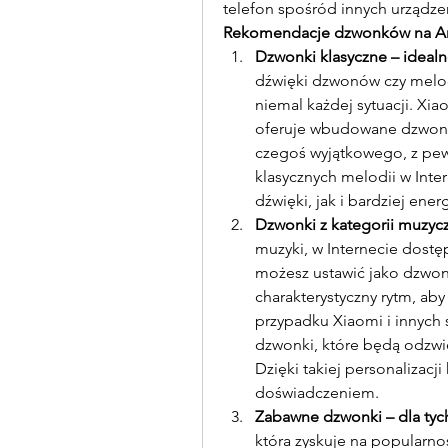
telefon spośród innych urządze
Rekomendacje dzwonków na And
Dzwonki klasyczne – ideal
dźwięki dzwonów czy melody
niemal każdej sytuacji. Xi
oferuje wbudowane dzwonki,
czegoś wyjątkowego, z pewn
klasycznych melodii w Inte
dźwięki, jak i bardziej ene
Dzwonki z kategorii muzyc
muzyki, w Internecie dostę
możesz ustawić jako dzwonk
charakterystyczny rytm, ab
przypadku Xiaomi i innych
dzwonki, które będą odzwi
Dzięki takiej personalizacj
doświadczeniem.
Zabawne dzwonki – dla tych
która zyskuje na popularno