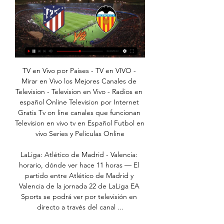
TV en Vivo por Paises - TV en VIVO - Mirar en Vivo los Mejores Canales de Television - Television en Vivo - Radios en español Online Television por Internet Gratis Tv on line canales que funcionan Television en vivo tv en Español Futbol en vivo Series y Peliculas Online

LaLiga: Atlético de Madrid - Valencia: horario, dónde ver hace 11 horas — El partido entre Atlético de Madrid y Valencia de la jornada 22 de LaLiga EA Sports se podrá ver por televisión en directo a través del canal ...

Perfil. Radio fundada en 2012, que cada día ofrece programas con la música romántica más escuchada, los éxitos del recuerdo, espacios informativos con las noticias y sucesos regionales, notas del espectáculo y la información del los artistas destacados las 24 horas.

El ferry “Volcán de Tinamar” pasará a operar en la línea Barcelona-Palma a principios de julio operado por la nueva Trasmediterránea, mientras que su gemelo “Volcán del Teide” se mantiene en la línea Canarias-Huelva y el veterano “Volcán de Tauce” pasará a la línea Motril-Melilla, gestionados por FRS Iberia.

Júlio César, goleiro do Red Bull Bragantino e com passagem marcante pelo Corinthians, comenta sobre retomada do Campeonato Paulista e Derby “Diretoria do Palmeiras tem se enroscado por aí”, Garraffa sobre problema com Rony (20/07/20)

Consulta los datos del partido RB Leipzig vs. Oporto en la competición Champions League 2017/2018 con comentarios en directo en AS.com (Previa)

[EN VIVO VER PARTIDO<] Atlético Madrid - Valencia CF en vivo hace 7 horas — [EN VIVO VER PARTIDO<] Atlético Madrid - Valencia CF en vivo Cuándo y dónde ver en directo el Athletic Club – Valencia CF 28 enero 2024 16 ...

Toda la información del partido Valledupar vs Real San Andrés en vivo de Primera B Colombia - Apertura (29 Febrero 2020): Resumen, Estadísticas, Alineación y Resultados - Besoccer

América de Cali y Atlético Nacional se enfrentarán este sábado en la quinta jornada de la liga colombiana con la necesidad de escalar puestos en la tabla de clasificación, en la que ocupan el.

En directo Atlético Madrid Valencia CF vídeo del partido Atl hace 6 horas — En directo Atlético Madrid Valencia CF vídeo del partido Atlético de Madrid Femenino - Página oficial del 28 enero 2024 18 mar 2023 — Gran ...

El tránsito está cortado esta mañana en la intersección de Chacabuco y Av. Rivadavia. Esto se debe a que personal de Obras Sanitarias trabaja en el lugar sobre un desperfecto en la red de agua.

Si querés seguir informado con toda la actualidad de San Lorenzo de Almagro seguinos en nuestras redes sociales (Twitter, Facebook, Instagram o Youtube) o suscribite de forma gratuita de nuestro Canal de Telegram. Después de la gira por Cleveland, #SanLorenzo volvió al #Super20 de la @LigaNacional con un triunfo por 80-72 ante @GyECR.

Accidente en la Toluca Tenango deja dos muertos Reviewed by Toluca Noticias on 3/09/2020 Rating: 5. Lerma Policiaca. Localizan cadáver en canal de aguas negras, en Lerma. 3/09/2020. El cuerpo de un joven asesinado fue encontrado por pobladores la noche de este sábado .

Emelec vs. Mushuc Runa EN VIVO ONLINE partido por fecha 30 de la Liga Pro de Ecuador en el Estadio George Capwell Emelec vs. Mushuc Runa EN VIVO ONLINE | EN DIRECTO partido por la fecha 30 de la Liga Pro de Ecuador, este domingo 3 de noviembre, desde las 16h15. La transmisión estará a […]

Partidos en directo en la televisión, partidos de hoy, resultados de partidos en Europa y en el mundo, resultados en vivo, estadísticas, clasificaciones, próximos partidos de fútbol

Comentarios en directo - Atlético de Madrid : Valencia CF hace 18 minutos — Did you know? There is an english version of Transfermarkt available. Go here toTransfermarkt.us. Noticias. Fichajes & rumores.

"Diamante Agropecuario Caribe y Santanderes" inició en Valledupar "Diamante Agropecuario Caribe y Santanderes" inició en Valledupar El Ministerio de las TIC estuvo presente en el "Diamante Agropecuario, Caribe y Santanderes" que se llevó a cabo el 5 de junio en Valledupar.

¡Obras Basket desata la fiebre aurinegra en el Templo del Rock! Los seguidores del equipo de Julio Lamas podrán presenciar los cinco partidos de febrero con un descuento de 30%. ¿Cómo hacerlo? Abonando el paquete completo en boletería antes del juego del lunes 9 ante La Unión de Formosa en casa. Los dos packs que ofrece el […]

Partido Club Atlético Grau - CD Universidad San Martín de Porres en directo. 6ª jornada de Primera División - domingo 8 marzo 2020. Sigue comentado en directo en Fichajes.com el partido de la.

Suspendido el Basilea-Eintracht por el coronavirus Las autoridades suizas han anunciado que el encuentro de vuelta de los octavos de final de la Europa League no se disputará El sorteo en que.

Al igual que el año pasado, se disputará desde el 15 de marzo una nueva edición del torneo Sub 23, competencia a la que están obligados a participar todos los clubes que juegan en la Liga Uruguaya. Además pueden participar aquellos equipos de otras categorías que tengan formativas y el deseo de hacerlo.

En Directo: Atlético Madrid Valencia CF online Atlético-Vale hace 8 horas — Website Oficial del Athletic Club · Últimas Noticias, Futbolistas, Entradas próximos partidos, Tickets Tour San Mamés y Museo, ...

En Directo: Atlético Valencia Atlético de Madrid hace 9 horas — hace 21 horas — Escuchar la narración de lo partido Atlético de Madrid - Valencia CF en directo - domingo, 28 enero 2024.

En vivo: Atlético Madrid-Valencia en línea!!] Directo Atléti hace 10 horas — Atlético de Madrid y Valencia CF se medirán este domingo 24 de enero en el Wanda Metropolitano de Madrid, por la jornada 20 de LaLiga ...

Domingo, 02 de Diciembre de 2018 20:19 hrs. Universidad de Chile derrotó a Curicó Unido y es el “Chile 3” en la Copa Conmebol Libertadores Los azules vencieron en la Región del Maule al conjunto local y terminaron la temporada en la tercera posición.

Un espectacular triunfo consiguió San Marcos de Arica ante Unión La Calera, revirtiendo un 0-1 para transformarlo en un 4-1.El “tridente goleador”, Joel Estay en 2 ocasiones, Diego de Gregorio, y Jimmy Quiroz, fueron los encargados de anotar y llenar de alegría a toda la hinchada ariqueña.

BSC Young Boys Eintracht Frankfurt en directo: Consulta el resultado del partido BSC Young Boys Eintracht Frankfurt en vivo y sigue el marcador en directo gracias a nuestro livescore. Partido Copa Uhren jugado el 10/07/19 18:00

Aclab Mexico 2020 Obras de San Juan y Ciudad definirán la Copa ACLAV Marca Claro Argentina Este miércoles por la noche, Obras de San Juan superó 3-0 a UPCN Voley y clasificó a la final de la Copa ACLAV por primera vez desde que se inició... Copa Aclav: Libertad dio el golpe en Bolívar TyC Sports El equipo santafesino se impuso en el Set de Oro y se metió entre los cuatro mejores.

En vivo: Cristina Kirchner habla en cadena nacional por primera vez después de las PASO Jueves 20 de Agosto de 2015 Tras un silencio de más de diez días, la presidenta Cristina Kirchner se presenta esta tarde en cadena nacional desde la Casa Rosada.

(((Televisión en vivo!!))) Atlético Madrid-Valencia en vivo hace 7 horas — Directo Atlético Madrid Valencia en vivo At | Group 28.01.2024. Canal oficial del Real Madrid. Toda la información del Real Madrid con noticias, jugadores, ...

El Barcelona es dueño y señor del cuero, el Mallorca no sale de su campo y aunque los de Guardiola no han generado excesivas ocasiones, con este juego es cuestión de tiempo que se materialicen.

Belgrano recibe a Independiente Rivadavia (Mza) este domingo a las 17:45 hs por la séptima fecha de la Primera Nacional y quiere volver al triunfo. El encuentro se jugará en el Gigante de Alberdi y el celeste buscará volver al triunfo luego de caer en la sexta fecha con Platense por 1-0.

directos lo perjudican. Los cafés mexicanos son producto de exportación por su alta calidad. El Instituto Mexicano del Café proporciona asesoría técnica a los productores e interviene en la comercialización del producto. Los estados de mayor producción cafetalera son: Veracruz, Chiapas, Oaxaca, Nayarit, Hidalgo, Puebla y Guerrero.

Profesor de la Universidad de Costa Rica. Período nombramiento: 8 de mayo de 2014 al 8 de mayo de 2018 Sr. Farid Beirute Brenes, Vicepresidente Sr. Farid Beirute Brenes es Abogado y Notario de la Universidad de Costa Rica. Realizó cursos de especialización en derecho público e internacional en la Universidad Com-

En directo Atlético Madrid - Valencia vídeo del partido Vale hace 8 horas — En directo Atlético Madrid - Valencia vídeo del partido Valencia - Atlético de Madrid: resumen, resultado y goles 28.01.2024 Hoy En vídeo, ...

Pachuca y América serán los primeros rivales del subcampeón del futbol mexicano en al Apertura 2019. El Club León cisitará a su hermano, Pachuca, el 20 de julio próximo en la cancha del Estadio Hidalgo. Una semana más tarde, la Fiera recibe a las Águilas del América en el Estadio León.

Detalles de Hortencias 6 meses en Propiedades.com $ 15 mil MN. Casa en Renta. Hermosa casa ubicada en Los Laureles, uno de los fraccionamientos más bonitos de la ciudad que se encuentra estratégicamente ubicado cerca de los mejores colegios, centros comerciales, etcétera, de la ciudad.

CDF Premium en vivo para celular. CDF Premium es un canal de pago que le permitirá ver el Torneo de transición, Apertura, Copa Chile, Campeonato Loto (Primera B), partidos de la selección Chilena, noticias y un programa completo lleno de futbol.

Roja Femenina logra posición histórica en el ranking FIFA Jorge Sampaoli demanda a la ANFP por más de $3.485 millones de pesos Everforever.cl Aquí encontrarás todo lo relacionado con Everton de Viña del Mar, noticias, videos, fotografías, promociones y mucho más.

Autorizan a Central Puerto a construir una línea de transporte de energía eléctrica. 0225/00. 18:16.. VOLEIBOL-LIGA-PUERTO SAN MARTIN-UPCN. Triunfo ajustado del campeón UPCN Voley de San Juan. 0361/00.. 0344/00 22:58 Deportes Bolívar venció a Puerto San