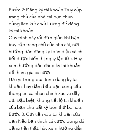
Bước 2: Đăng ký tài khoản Truy cập 
trang chủ của nhà cái bạn chọn 
bằng liên kết chất lượng để đăng 
ký tài khoản.
Quy trình này rất đơn giản khi bạn 
truy cập trang chủ của nhà cái, nơi 
hướng dẫn đăng ký toàn diện và chi 
tiết được hiển thị ngay lập tức. Hãy 
xem hướng dẫn đăng ký tài khoản 
để tham gia cá cược.
Lưu ý: Trong quá trình đăng ký tài 
khoản, hãy đảm bảo bạn cung cấp 
thông tin cá nhân chính xác và đầy 
đủ. Đặc biệt, không tiết lộ tài khoản 
của bạn cho bất kỳ bên thứ ba nào.
Bước 3: Gửi tiền vào tài khoản của 
bạn Nếu bạn thích cá cược bóng đá 
bằng tiền thật, hãy xem hướng dẫn 