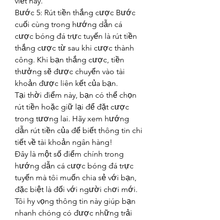
viết này.
Bước 5: Rút tiền thắng cược Bước 
cuối cùng trong hướng dẫn cá 
cược bóng đá trực tuyến là rút tiền 
thắng cược từ sau khi cược thành 
công. Khi bạn thắng cược, tiền 
thưởng sẽ được chuyển vào tài 
khoản được liên kết của bạn.
Tại thời điểm này, bạn có thể chọn 
rút tiền hoặc giữ lại để đặt cược 
trong tương lai. Hãy xem hướng 
dẫn rút tiền của để biết thông tin chi 
tiết về tài khoản ngân hàng!
Đây là một số điểm chính trong 
hướng dẫn cá cược bóng đá trực 
tuyến mà tôi muốn chia sẻ với bạn, 
đặc biệt là đối với người chơi mới. 
Tôi hy vọng thông tin này giúp bạn 
nhanh chóng có được những trải 