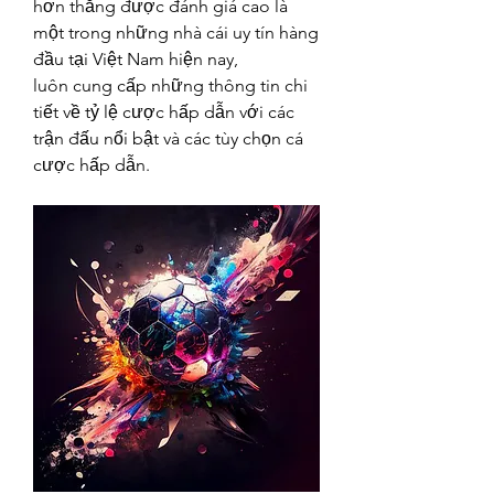
hơn thắng được đánh giá cao là 
một trong những nhà cái uy tín hàng 
đầu tại Việt Nam hiện nay,
luôn cung cấp những thông tin chi 
tiết về tỷ lệ cược hấp dẫn với các 
trận đấu nổi bật và các tùy chọn cá 
cược hấp dẫn.