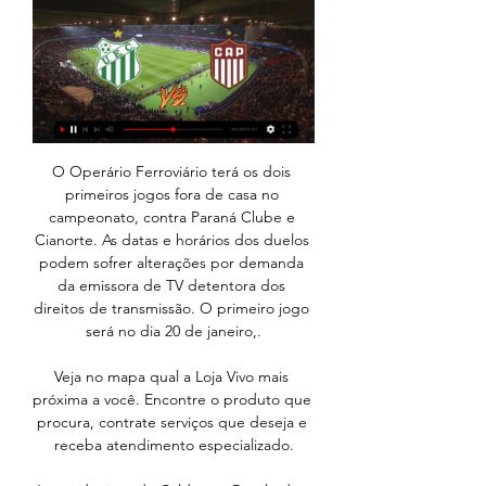
O Operário Ferroviário terá os dois primeiros jogos fora de casa no campeonato, contra Paraná Clube e Cianorte. As datas e horários dos duelos podem sofrer alterações por demanda da emissora de TV detentora dos direitos de transmissão. O primeiro jogo será no dia 20 de janeiro,.

Veja no mapa qual a Loja Vivo mais próxima a você. Encontre o produto que procura, contrate serviços que deseja e receba atendimento especializado.

Jogos do time de Caldense: Resultados, classificação e calendario. Futebol.com é simplesmente o melhor site de placar ao vivo brasileiro.. Acompanhar ao vivo todos os resultados de futebol, consultar estatísticas de apostas esportivas, conhecer as escalações dos times de clubes, assistir programas de jogos de futebol via streaming, tudo isto é agora possível com Futebol.com

O treinador da Académica, Carlos Pinto, esteve na sala de imprensa do Estádio Cidade de Coimbra para analisar o encontro frente ao Benfica B. Assiste...

Assista ao jogo Olympique de Marselha x Paris Saint-Germain ao vivo, direto do seu computador. O Olympique de Marselha recebe o Paris Saint-Germain em casa, buscando vencer, com o apoio de sua torcida, no Vélodrome.

Vem com a Sporting Way Moda Fitness – Bora alcançar suas metas fitness em 2018? jan16. Preparamos pra você dicas que vão fazer você alcançar suas metas fitness em 2018. Adote estas mudanças e conquiste uma vida ativa este ano! 1. Quando necessário, reveja seus objetivos.

Onde assistir a Patrocinense x Atlético-MG ao vivo, na há 5 dias — Equipes entram em campo nesta quarta-feira (24), no Estádio Pedro Alves do Nascimento; veja como acompanhar na TV e na internet.

Isso aí, o Cruzeiro vem forte pra cima da caldense pra buscar o resultado com três gols ou mais diferença garantindo as garantia de se assim de vez na semifinais do campeonato mineiro Boa noite, boa noite a todos os ouvintes aí da rádio Elo Sabará, mais uma vez é um prazer estar aqui com vocês pra falar de uma caldense que sempre foi uma pedra no sapato aí dos times grandes de Minas.

Paralelamente, visitamos as indústrias nossas fornecedoras localizadas em São Paulo, Rio de Janeiro, Petrópolis, Espírito Santo, Blumenau, Brusque, Gaspar, Itajaí, etc. Procuramos conhecer as mais diversas técnicas de fabricação, de estruturas de aço próprias para a fabricação de molejos com os quais os móveis estofados eram providos necessariamente.

Uberlândia x Patrocinense | Rodada 2 | Campeonato Mineiro há 5 horas — Acompanhe o jogo Uberlândia x Patrocinense (Campeonato Mineiro, Rodada 2): escalação, fotos, vídeos, placar e lances da partida em tempo ...

O goleiro Jean finalmente fez sua estreia com a camisa do Atlético. No empate sem gols contra o Crac de Catalão na noite desta quinta-feira (20), o experiente atleta que já teve passagens por Bahia e São Paulo comentou qual palavra define essa estreia pelo Dragão e reestreia como jogador de futebol.

Destinado às emissoras de TV e rádio com direitos de transmissão dos Jogos, o IBC tem 85 mil m² e funcionará 24 horas por dia durante os Jogos. As fundações da instalação compreendem predominantemente a instalação de estacas metálicas que formataram as estruturas de …

A SIC apresentou, no passado sábado, um “exclusivo” no seu principal bloco informativo. O exclusivo não resultou de qualquer trabalho jornalístico, resumiu-se apenas à transmissão de imagens que foram “entregues” a um jornalista da redacção da SIC no Porto.

Juventus e Figueirense se enfrentam em Jaraguá em busca da reabilitação no Catarinense Equipes estão nas últimas colocações no primeiro turno. 06/02/2010 - 18h10min Atualizada em 06/02/2010. "Vocês estão na fase de transmissão intensa", afirma Mandetta sobre o RS

Uberlândia x Patrocinense: veja onde assistir, escalações 19 de jun. de 2021 — Minimizar vídeo. Espelhar em outro dispositivo. Tela cheia. Globo Esporte SP na tv seu estado; centro-oeste. seu estado centro-oeste; distrito ...

UBERLÂNDIA X PATROCINENSE AO VIVO COM IMAGENS HD YouTube YouTube 1:14 YouTube Futebol Stats 4 de abr. de 2021 4 de abr. de 2021

Assistir Patrocinense x Uberlândia ao vivo online 30/01/2022 30 de jan. de 2022 — Assista Patrocinense x Uberlândia ao vivo pelo Campeonato Mineiro a partir das 16h00 (de Brasília) com transmissão exclusiva do canal ...

Bruno Fuser - Possui graduação em Jornalismo pela Escola de Comunicações e Artes da Universidade de São Paulo - ECAUSP (1981), mestrado em Ciências da Comunicação (1992) e doutorado (1998) também em Ciências da Comunicação pela mesma instituição. Realizou pós-doutorado em 2005-2006 na Universidade Autônoma de Barcelona, com bolsa PDE do CNPq, e, no 1º semestre de 2011.

A Prefeitura de Rio Branco, por meio da Secretaria Municipal de Saúde (Semsa), em parceria com várias Ongs, promoveu nesta segunda-feira, 2, um ato de prevenção às Infecções Sexualmente Transmissíveis (IST’s), na praça do Novo Mercado Velho, em alusão ao Dia Mundial de Luta Contra a Aids.

O automóvel trafegava na PE-292, sentido Afogados da Ingazeira a Iguaracy quando atropelou um cavalo na pista, nas proximidades da INVESA. George Vicente da Silva, 25 anos, filho do Vereador iguaraciense Jorge Soldado, conduzia o veículo Pagero, cor prata, ano 1994, placa KLB-0017, quando um cavalo saiu do acostamento, em direção ao asfalto, momento em que a vítima não conseguiu parar o.

Atlético Petróleos do Huambo or simply Petro do Huambo is an Angolan football club based in Huambo.The club was established in 1980 as a result of a merger between Atlético de Nova Lisboa and Desportivo Sonangol. They are currently playing their home games at the Estádio Mártires da Canhala

SPORT. Ninguém positiva nos exames da Covid-19 e Sport enfrenta o Atlético-GO sem surpresas Desde a volta do futebol em Pernambuco, o Leão já realizou sete rodadsas de testes da Covid-19

De virada, América-MG vence o Villa Nova e se torna vice-líder do Mineiro. O Coelho saiu atrás no placar, mas conseguiu impor a sua melhor qualidade, conseguindo sair de Nova Lima com os três.

NSPORTS O Campeonato Paranaense destaca a transmissão ao vivo de PSTC x Cianorte, às 19h Campeonato Mineiro 2024: Patrocinense x Villa Nova - 3ª Rodada · NSPORTS.

Assistir online Bahia vs Red Bull Bragantino transmissão ao vivo grátis.O melhor lugar na internet para assistir ao jogo ao vivo entre Bahia e Red Bull Bragantino.Football Streamings 24 horas por dia, 7 dias por semana no seu PC ou celular.

Futebol Mineiro.TV Jogos Anteriores - Módulo I · Troféu Inconfidência: Democrata-GV x Villa Nova - Semifinal - Jogo de Ida · Mineiro Módulo I: Patrocinense x Democrata-SL - Playoffs ...

Como assistir Patrocinense x Uberlândia Ao Vivo 30 de jan. de 2022 — A partida não será transmitida na TV. Onde assistir Patrocinense x Uberlândia Futebol AO VIVO na Internet. O confronto será transmitido na ...

Cienciano x Atlético Grau ao vivo (Campeonato Peruano - Segunda Divisão) em 15/04/2018. Resultado de Cienciano e Atlético Grau com placar ao vivo online e em tempo real, com vídeo para assistir o jogo.

Acreano vence torneio de jiu-jitsu nos Emirados Ár... Google prepara aplicativo de mensagem para competi... O que 250 padres aprenderão em curso de exorcismo. Plácido de Castro é o primeiro município do interi... Líder da série C, Atlético Acreano vai a Recife en... Antonio Aquino presidente da federação Acreana de. É CAMPEÃO.

Bem-vindo(a) à sétima temporada do Mercadão Alternativo no Última Divisão!Como nos outros anos, criamos uma página que será atualizada constantemente para mostrar “reforços” inusitados de …

Torcedor do clube bragantino de Bragança Paulista, veja aqui os jogos do bragantino ao vivo, sem perder nenhum lance dos jogos do bragantino futebol. Você assiste os jogos do bragantino futebol clube online e Grátis, em todas as competições nacionais que o bragantino participa. Chega de perder jogos como corinthians x bragantino, santos e bragantino, […]

23 de fevereiro de 2019 23 de fevereiro de 2019 Mariana Silva Atlético-MG ao vivo online, Atlético-MG x Villa Nova, villa nova mineiro. O jogo Atlético-MG x Villa Nova será realizado em um dos estádios mais conhecidos da região. Por ser uma partida muito relevante,.

無料：徳島ヴォルティス×ファジアーノ岡山戦の乱暴な行為を見極め一発退場レッドカードとした今村義朗主審、村井良輔・阿部将茂副審、堀格郎第四審判【審判批評コラム】（石井紘人のFootball Referee Journal） 2018J2 リーグ第 1 節の徳島ヴォルティス×ファジアーノ岡山 FC 戦で「酷いファウルが.

Veja os Jogos de Hoje do Brasileirão, Copa do Brasil e as principais competições do futebol nacional. Veja o placar ao vivo e acompanhe os detalhes de cada partida.

Uberlândia EC - Patrocinense placar ao vivo, H2H e escalações Uberlândia EC Patrocinense esultado ao vivo (e transmissão online) começa no dia 29 de jan. de 2024 as 23:00 horário UTC como parte do Mineiro Módulo I ...

O Corinthians sofreu para eliminar o Brusque na noite desta quarta-feira, em Santa Catarina. O time alvinegro eliminou os catarinenses nos pênaltis após um empate sem gols no tempo normal e garantiu vaga na terceira fase da Copa do Brasil. Jadson perdeu sua cobrança, mas a equipe corintiana venceu por 5 a 4, com último gol marcado por Romero.

Em conversa com João Vicente sobre paternidade, Chay Suede comenta: "não existe coisa melhor do que ter filho" LER MATÉRIA.. Luisa Mell e Bela Gil falam sobre veganismo em piquenique com os filhos. de 17.. GNT transmite ao vivo o Baile da Vogue. LER MATÉRIA.

“Uma encarnada flâmula de guerra/o fizeste em dessa de um direito/Onde brilhou um Plácido de Castro/E cada herói caído sobre a terra/Tinha a pátria a cantar dentro do peito” (Venceslau Costa. ODE AO …

Diga adeus ao papel com treino. Na sala de GMF os aparelhos são conectados a um programa disponível em telas, tótens e no aplicativo que disponibiliza treino personalizado para cada aluno(a). Não somente para exercícios na sala, mas também tudo que a pessoa pratica fora do Sesc.

Assu x América-RN ao vivo – Assistir Campeonato Potiguar 2020, a partida acontece no estádio Edgar Borges Montenegro, as 19h00 desta quarta-feira (04). O jogo é valido pela terceira rodada da segunda f