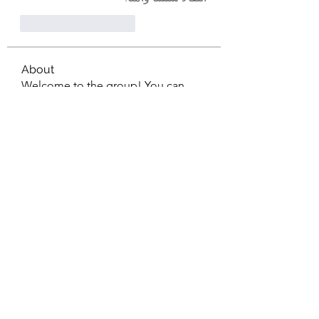
Curtir
Responder
About
Welcome to the group! You can
connect with other members, ge
...
Read more
Members
mean.ape.jcmw
Follow
mean.ape.jcmw
Jose Wages
Follow
Love
Follow
maja.topic3
Follow
maja.topic3
Lxft Dnd
Follow