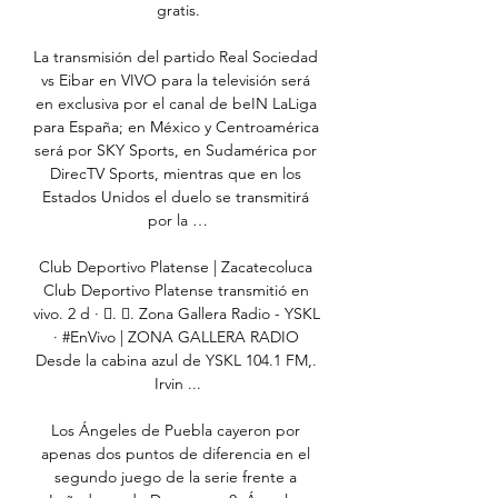
gratis.

La transmisión del partido Real Sociedad 
vs Eibar en VIVO para la televisión será 
en exclusiva por el canal de beIN LaLiga 
para España; en México y Centroamérica 
será por SKY Sports, en Sudamérica por 
DirecTV Sports, mientras que en los 
Estados Unidos el duelo se transmitirá 
por la …

Club Deportivo Platense | Zacatecoluca 
Club Deportivo Platense transmitió en 
vivo. 2 d · 󰟠. 󰟝. Zona Gallera Radio - YSKL 
· #EnVivo | ZONA GALLERA RADIO 
Desde la cabina azul de YSKL 104.1 FM,. 
Irvin ...

Los Ángeles de Puebla cayeron por 
apenas dos puntos de diferencia en el 
segundo juego de la serie frente a 