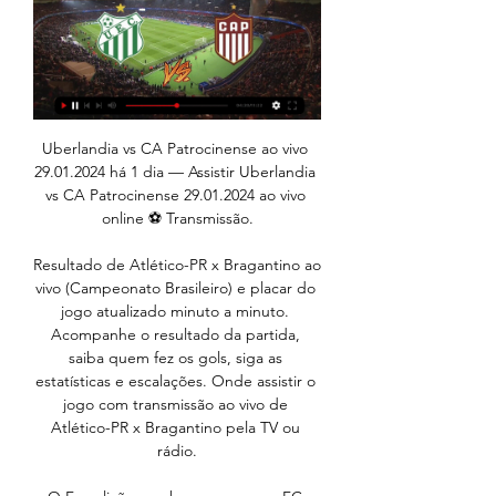
Uberlandia vs CA Patrocinense ao vivo 29.01.2024 há 1 dia — Assistir Uberlandia vs CA Patrocinense 29.01.2024 ao vivo online ⚽ Transmissão.

Resultado de Atlético-PR x Bragantino ao vivo (Campeonato Brasileiro) e placar do jogo atualizado minuto a minuto. Acompanhe o resultado da partida, saiba quem fez os gols, siga as estatísticas e escalações. Onde assistir o jogo com transmissão ao vivo de Atlético-PR x Bragantino pela TV ou rádio.

O Famalicão recebeu e venceu o FC Porto por 1-0, na segunda jornada do grupo A da Taça da Liga. Mauro Alonso foi o autor do único golo do encontro, que afastou os 'dragões' da competição.

Goiás x Crac - Transmissão ao vivo (27/03/2016) Neste domingo, dia 27 de março, às 10:00, horário de Brasília, no Estádio da Serrinha, em Goiânia, Goiás e Crac se enfrentam em partida válida pela 12ª rodada do Campeonato Goiano de 2016.

Benfica! Raul de Tomas a fazer o 0-3 e o segundo na conta pessoal. Golo muito fácil. Guardião da Briosa a entregar a bola ao avançado espanhol que fez o golo. 45+3' - Excelente movimento de Chiquinho na área da Académica, a rematar para defesa de Júlio Neiva e na recarga, Rafa falha de forma clamorosa e manda por cima.

O jogo entre Plácido de Castro x Andirá tem ares de forte emoção pelo Campeonato Acriano 2017, que se encaminha para o final do 1ºturno. Este duelo entre clube do interior, Plácido e participantes da capital, Andirá, marca uma luta pela reabilitação.

- Desaparecida –. 'Chem-En-Em' agita cidade entre Montanhas e Flores 'Creche Tia Augusta' promove Festa Junina 'Culto do amigo' valorizou a importância da amizade 'Ponte do Ita

Jogos hoje (29/01/24) ao vivo de futebol: onde assistir e há 1 hora — Confira onde assistir ao vivo aos jogos de futebol Jogos de hoje (29/01/2024) do Campeonato Mineiro. 20h - Uberlândia x Patrocinense - Nsports ...

Saiba como assistir transmissão minuto a minuto do jogo Sport x Imperatriz ao vivo hoje pela Copa do Nordeste 2020. Horário do jogo: 20h. Acompanhe todos os lances no tempo real da VAVEL Brasil!

O jogo Atlético-MG x Villa Nova acontece hoje (24), pelo Campeonato Mineiro. A partida terá transmissão, ao vivo, a partir de 17 horas, pela TV Globo para MG menos Juiz de Fora (com Rogério Correa, Bob Faria e Márcio Rezende Freitas) e Premiere e …

Campeonato Mineiro 2 X 2, UBERLÂNDIA. Antônio Guimarães de Almeida TOMBOS. ÁRBITRO HIEGER TULIO CARDOSO CA PATROCINENSE, 2 X 1, ATLÉTICO SAF. Pedro Alves do Nascimento

O Vasco da Gama pode garantir sua permanência definitiva na Série A nesta segunda-feira, quando encara o Goiás, em São Januário, em partida, válida pela 33ª rodada do Campeonato Brasileiro. Vasco e Goiás tem problemas para escalar suas equipes, já que não contam com Yago Pikachu e …

Portimonense vs Gil Vicente resultados de futebol ao vivo, segue o jogo com a melhor informação disponível, incluindo estatísticas, eventos e odds.

Patrocinense x Atlético-MG: horário e onde assistir ao jogo há 5 dias — O Galo está no Grupo B com Pouso Alegre, Uberlândia e Villa Nova. O Patrocinense está no Grupo C com Athletic Club, América-MG e Democrata-GV.

Com excelente relação custo-benefício, o modelo vem equipado com partida elétrica, rodas de liga leve, painel com marcadores de combustível, hodômetro e protetor de corrente, que aumenta a vida útil do sistema de transmissão da moto.

Porto dos Piratas Pizzaria Temática - Av. dos Descobrimentos 900, loja 2, 4760011 Vila Nova de Famalicão - Rated 4.3 based on 33 Reviews "Adorei , as...

Globoesporte.com. Assim, é possível detectar os jogos a serem mostrados pela RBS TV (afiliada Globo). São eles, Joinville x Avaí (1º de fevereiro, às 17h00), Marcílio Dias x Figueirense (4 de fevereiro, às 22h00) e Chapecoense x Criciúma (8 de fevereiro, às 17h00).

TRANSMISSÃO. FluTV realiza maior live de esporte da história do YouTube. SEJA SÓCIO. Isenção da taxa de adesão e joia até o fim de julho 2020. Olímpico. Tricolores do nado artístico embarcam para 'Missão Europa' Clube. Fluminense prorroga paralisação de atividades no clube até dia 31/07.

Posts sobre Penapolense escritos por pythontrooper. Coloque seu e-mail para receber novidades e notificações do Blog. Junte-se a 225 outros seguidores

Globoesporte.com. Assim, é possível detectar os jogos a serem mostrados pela RBS TV (afiliada Globo). São eles, Joinville x Avaí (1º de fevereiro, às 17h00), Marcílio Dias x Figueirense (4 de fevereiro, às 22h00) e Chapecoense x Criciúma (8 de fevereiro, às 17h00).

Newsletter: Receba todas as informações, notícias e convites que o Município de Vila Nova de Famalicão tem para si. Ao inserir o seu email está a dar-nos consentimento para o contactarmos no âmbito das atividades desenvolvidas pela Biblioteca Municipal e polos.

Confiança 2 x 0 Frei Paulistano - Campeonato Sergipano - 2018 - 6ª Rodada. Confiança e Frei Paulistano enfrentaram-se pela(o) 6ª Rodada do (a) Campeonato Sergipano - 2018. A partida aconteceu no dia 10/02/2018, as 18:00, horário de Brasília.

Uberlândia x Patrocinense | Rodada 2 | Campeonato Mineiro há 8 horas — Acompanhe o jogo Uberlândia x Patrocinense (Campeonato Mineiro, Rodada 2): escalação, fotos, vídeos, placar e lances da partida em tempo ...

⚽ Futebol Austrália - Austrália Ocidental - Premier League; Sorrento. Sorrento Postponed ECU Joondalup 2020-04-18 07:00. Estádio: Reserva Percy Doyle Round: 6

A Taça JK, o primeiro turno do Candangão já definiu seus semifinalistas, o Grêmio embala de vez depois da quarta vitória seguida, o Galo sofre, mas mantém a liderança invicta, o Palmeiras assume a liderança depois do tropeço do Corinthians e no Rio, o Botafogo venceu o clássico contra o Vasco.

Avaí U20 Chapecoense esultado ao vivo (e transmissão online) começa no dia 17 de nov de 2016 as 17:30 horário UTC como parte do U20 Catarinense, Serie A - Brazil. Aqui no SofaScore resultados ao vivo você pode encontrar todos as previsões de resultados do {homeTeamName} contra {awayTeamName} listadas por suas partidas em H2H.

Pedrinho deixou o Dragão sem marcar gol — Foto: Paulo Marcos / Atlético Goianiense Felipe André. Após duas vitórias consecutivas e folga até a próxima segunda-feira (17), o Atlético Goianiense dispensou o atacante Pedrinho, que chegou com status de "aposta" no clube rubro-negro e não vingou.

Foto: Bruno Cantini/Atlético-MG O Vila Nova anunciou, na manhã desta quarta-feira , o atacante Capixaba. Emprestado pelo Atlético Mineiro até o fim da temporada, o jogador de 21 anos é a oitava contratação colorada para 2019. Revelado pelo Galo, Capixaba atuou também pelo Ferroviário/SP, América Mineiro e Chapecoense. Em 2018, pelo Coelho, fez um gol em 10 jogos, e pela Chape, onde.

GRÊMIO X INTERNACIONAL - Jogo na casa do tricolor, mas o colorado vive um melhor momento e tem melhor time. INTERNACIONAL CEARÁ X BAHIA - Clássico nordestino de grande rivalidade, mas o alvinegro cearense joga em casa e com grande apoio da sua apaixonada torcida, o tricolor baiano vive dias conturbados com a saída do Jóbson.

Palmeiras x Sampaio Correa: acompanhe ao jogo AO VIVO online. De. Thiago Gomes - 30 de Maio de 2019. Palmeiras e Sampaio Correa se enfrentam pelas oitavas de final da Copa do Brasil 2019. O Verdão busca a classificação para as quartas. Na partida de ida, 1 a 0, gol de Moisés.

Recreativo Da Caála vs Petro De Luanda - Março 27, 2019 - Streaming em Directo e Programação de TV, Resultados ao Vivo, Notícias e Vídeos :: Live Soccer TV

Assistir Jogo ao vivo: Vasco x Chapecoense | Brasileirão 2019. Do mesmo modo o site Globo Esporte fará a narração ao vivo dos lances para todos, mas sem imagem. Simultaneamente o App Premiere Play, disponível para Android e IOS, fará a transmissão ao vivo para celulares, computadores e tablets.

Manaus – A partida de abertura do Campeonato Amazonense 2020 deu os primeiros três pontos ao atual campeão do estadual, o Manaus FC, que goleou o São Raimundo por 3 a 0, na noite desta terça-feira (21), na Arena da Amazônia, zona centro-oeste da capital amazonense. Os gols da partida foram marcados por Matheus Oliveira e Diogo Dolem no primeiro tempo.

2013 PRIDE OF 中四国は11月10日を持ちまして、終了しました。2013シーズンのチャンピオンは2年連続で徳島ヴォルティスとなりました。徳島ヴォルティスのみなさん、おめでとうございます！今シーズンも最後までピッチ上では熱い戦い、ピッチ外では、各県の観光交流・文化交流が行われ、大変.

Um operário desenrola o arame, o outro o endireita, um terceiro corta,. independente da raça ou espécie. É um estilo de vida que se preocupa basicamente em viver sem explorar outros seres e visa, principalmente,. Priorizou o transporte ferroviário,.

Atlético Clube Goianiense (@ACGOficial) August 13, 2020 Nesta quarta o que se viu em campo foi um Flamengo que em nada lembrou a equipe de 2019, que dominava e sufocava os adversários até.

Além disso, a equipe do Atlético-GO já marcou 17 gols neste duelo, enquanto o time do Anápolis balançou as redes adversárias 13 vezes. **Números do site oGol (somente jogos oficiais, não inclui partidas amistosas) Aqui no Futebol Stats você acompanha tudo sobre os campeonatos nacionais e os internacionais. Portanto, acesse nossa página para saber onde assistir os jogos de Futebol Ao.

O gabinete de imprensa, utilizado pelas emissoras de rádio para a transmissão de jogos ao vivo, agora tem denominação. O espaço recebeu o nome de Dagoberto Russomano Focaccia em homenagem ao advogado e radialista que se destacou, tanto na imprensa escrita quanto falada, como um dos mais importantes articulistas e incentivadores do esporte amador e…

Onde assistir Sada Cruzeiro x EMS Taubaté Funvic . Enquanto a primeira fase do torneio teve cobertura gratuita no Facebook do Sada Cruzeiro, os jogos decisivos desta noite serão transmitidos apenas no canal por assinatura SporTV2.. As partidas acontecerão na casa do time mineiro, o Ginásio do Riachão em Contagem (MG).

Joinville vs Brusque placar atual na liga brasiliense. Apresentamos os resultados em tempo real, escalações, artilheiros, estatísticas e a tabela do campeonato Resultados ao vivo

Onde assistir Patrocinense x Uberlândia Futebol AO VIVO 30 de jan. de 2022 — ASSISTIR AO VIVO NA TV: 